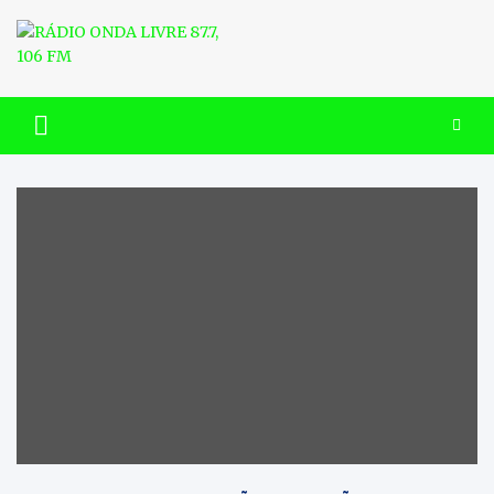
Skip
to
content
RÁDIO ONDA LIVRE 87.7, 106
FM