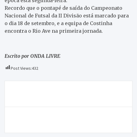
época esta segunda-feira.
Recordo que o pontapé de saída do Campeonato
Nacional de Futsal da II Divisão está marcado para
o dia 18 de setembro, e a equipa de Costinha
encontra o Rio Ave na primeira jornada.
Escrito por ONDA LIVRE
Post Views:
432
Navegação
Mais de 300 artigos contrafeitos apreendidos no
de
concelho de Mogadouro
artigos
ONDA LIVRE TV – Encontro Marcado no Lambisco |
Alfândega da Fé