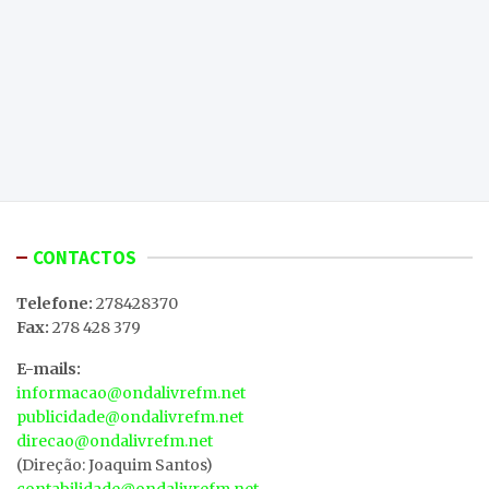
CONTACTOS
Telefone:
278428370
Fax:
278 428 379
E-mails:
informacao@ondalivrefm.net
publicidade@ondalivrefm.net
direcao@ondalivrefm.net
(Direção: Joaquim Santos)
contabilidade@ondalivrefm.net