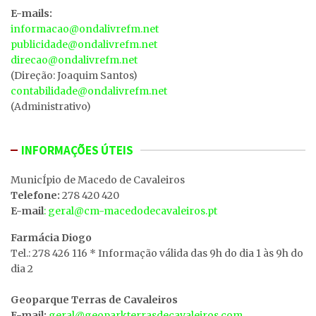
E-mails:
informacao@ondalivrefm.net
publicidade@ondalivrefm.net
direcao@ondalivrefm.net
(Direção: Joaquim Santos)
contabilidade@ondalivrefm.net
(Administrativo)
INFORMAÇÕES ÚTEIS
MunicÍpio de Macedo de Cavaleiros
Telefone:
278 420 420
E-mail
: geral@cm-macedodecavaleiros.pt
Farmácia Diogo
Tel.: 278 426 116 * Informação válida das 9h do dia 1 às 9h do
dia 2
Geoparque Terras de Cavaleiros
E-mail:
geral@geoparkterrasdecavaleiros.com