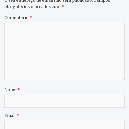
O seu endereço de email não será publicado.
Campos
obrigatórios marcados com
*
Comentário
*
Nome
*
Email
*