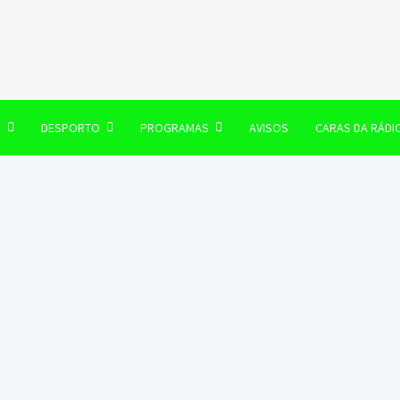
106 FM
O
DESPORTO
PROGRAMAS
AVISOS
CARAS DA RÁDI