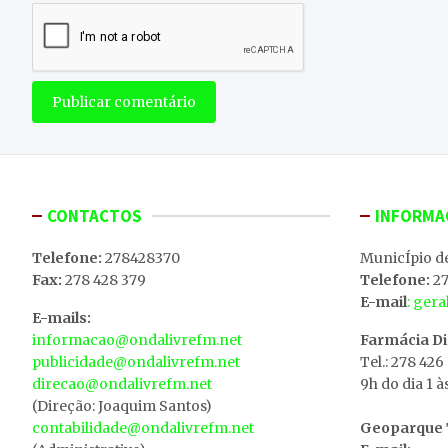
CONTACTOS
INFORMA
Telefone:
278428370
MunicÍpio d
Fax:
278 428 379
Telefone:
27
E-mail
: ger
E-mails:
informacao@ondalivrefm.net
Farmácia D
publicidade@ondalivrefm.net
Tel.: 278 426
direcao@ondalivrefm.net
9h do dia 1 à
(Direção: Joaquim Santos)
contabilidade@ondalivrefm.net
Geoparque T