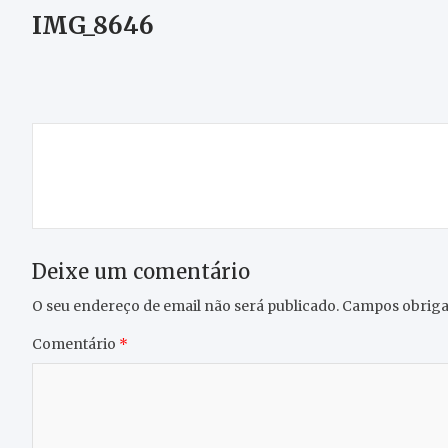
IMG_8646
Navegação
Careto’s Swim Challange vai ter segunda edição
de
em outubro no Azibo
artigos
Deixe um comentário
O seu endereço de email não será publicado.
Campos obriga
Comentário
*