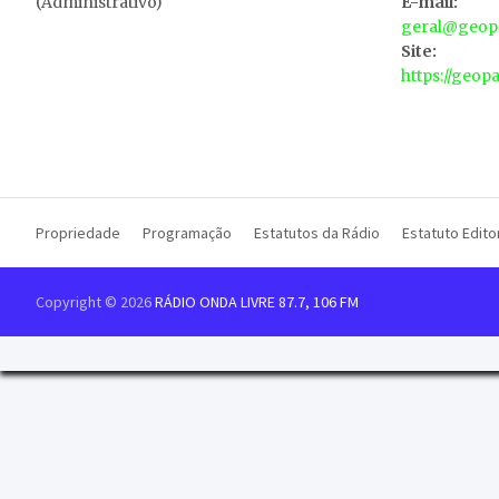
(Administrativo)
E-mail:
geral@geopa
Site:
https://geop
Propriedade
Programação
Estatutos da Rádio
Estatuto Editor
Copyright © 2026
RÁDIO ONDA LIVRE 87.7, 106 FM