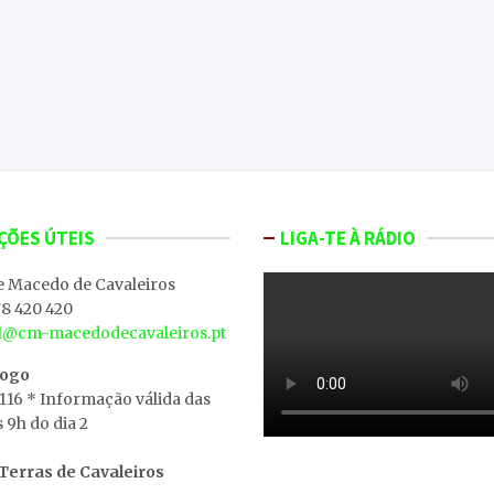
ÇÕES ÚTEIS
LIGA-TE À RÁDIO
e Macedo de Cavaleiros
8 420 420
al@cm-macedodecavaleiros.pt
iogo
 116 * Informação válida das
s 9h do dia 2
erras de Cavaleiros