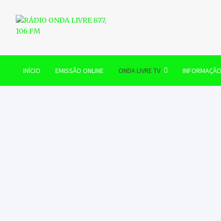
Skip
to
content
RÁDIO ONDA LIVRE 87.7, 
INÍCIO
EMISSÃO ONLINE
ONDA LIVRE TV
INFORMAÇÃ