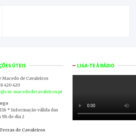
ONDA LIVRE TV – Feira da Castanha Judia de
Carrazedo de Montenegro está de volta em 2021
ÇÕES ÚTEIS
LIGA-TE À RÁDIO
e Macedo de Cavaleiros
8 420 420
al@cm-macedodecavaleiros.pt
iogo
 116 * Informação válida das
s 9h do dia 2
erras de Cavaleiros