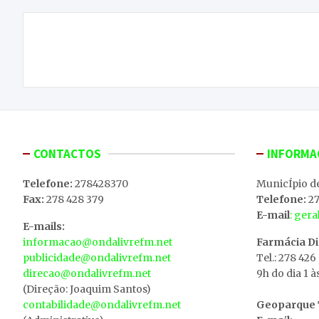
Navegação
ONDA LIVRE TV – Reunião de Câmara Mensal
de
Pública de Macedo de Cavaleiros 26/10/2021
artigos
CONTACTOS
INFORMA
Telefone:
278428370
MunicÍpio d
Fax:
278 428 379
Telefone:
27
E-mail
: ger
E-mails:
informacao@ondalivrefm.net
Farmácia D
publicidade@ondalivrefm.net
Tel.: 278 426
direcao@ondalivrefm.net
9h do dia 1 à
(Direção: Joaquim Santos)
contabilidade@ondalivrefm.net
Geoparque T