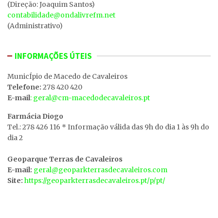
(Direção: Joaquim Santos)
contabilidade@ondalivrefm.net
(Administrativo)
INFORMAÇÕES ÚTEIS
MunicÍpio de Macedo de Cavaleiros
Telefone:
278 420 420
E-mail
: geral@cm-macedodecavaleiros.pt
Farmácia Diogo
Tel.: 278 426 116 * Informação válida das 9h do dia 1 às 9h do
dia 2
Geoparque Terras de Cavaleiros
E-mail:
geral@geoparkterrasdecavaleiros.com
Site:
https://geoparkterrasdecavaleiros.pt/p/pt/