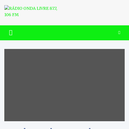
Skip
to
content
RÁDIO ONDA LIVRE 87.7, 106
FM