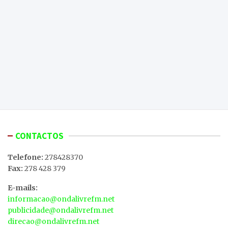
CONTACTOS
Telefone:
278428370
Fax:
278 428 379
E-mails:
informacao@ondalivrefm.net
publicidade@ondalivrefm.net
direcao@ondalivrefm.net