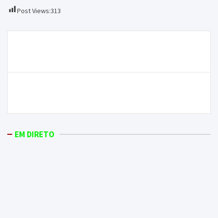
Post Views:
313
Navegação
Aviso: pavimentação de duas ruas em Macedo de
de
Cavaleiros vai criar dificuldades na circulação
artigos
Fafá de Belém é agora confrade dos Vinhos
Transmontanos
EM DIRETO