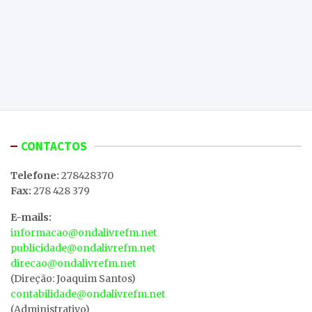
CONTACTOS
Telefone:
278428370
Fax:
278 428 379
E-mails:
informacao@ondalivrefm.net
publicidade@ondalivrefm.net
direcao@ondalivrefm.net
(Direção: Joaquim Santos)
contabilidade@ondalivrefm.net
(Administrativo)