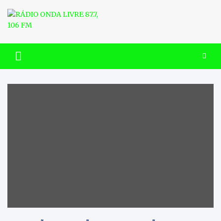
Skip
to
content
RÁDIO ONDA LIVRE 87.7, 106
FM