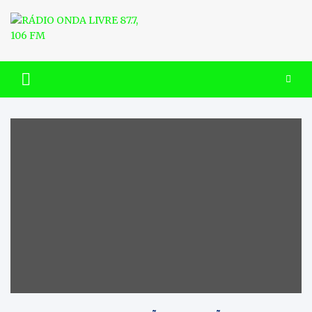
Skip
to
content
RÁDIO ONDA LIVRE 87.7, 106
FM