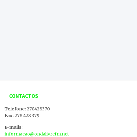
CONTACTOS
Telefone:
278428370
Fax:
278 428 379
E-mails:
informacao@ondalivrefm.net