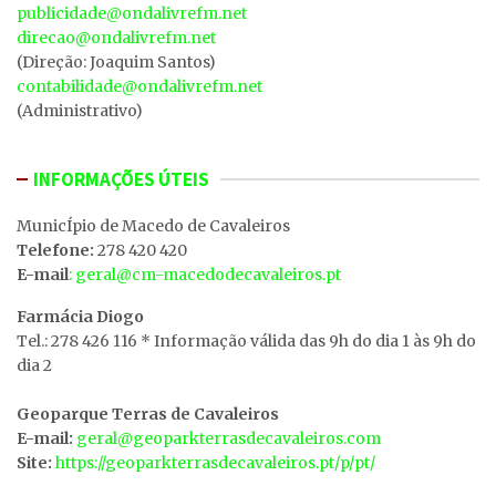
publicidade@ondalivrefm.net
direcao@ondalivrefm.net
(Direção: Joaquim Santos)
contabilidade@ondalivrefm.net
(Administrativo)
INFORMAÇÕES ÚTEIS
MunicÍpio de Macedo de Cavaleiros
Telefone:
278 420 420
E-mail
: geral@cm-macedodecavaleiros.pt
Farmácia Diogo
Tel.: 278 426 116 * Informação válida das 9h do dia 1 às 9h do
dia 2
Geoparque Terras de Cavaleiros
E-mail:
geral@geoparkterrasdecavaleiros.com
Site:
https://geoparkterrasdecavaleiros.pt/p/pt/