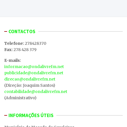
CONTACTOS
Telefone:
278428370
Fax:
278 428 379
E-mails:
informacao@ondalivrefm.net
publicidade@ondalivrefm.net
direcao@ondalivrefm.net
(Direção: Joaquim Santos)
contabilidade@ondalivrefm.net
(Administrativo)
INFORMAÇÕES ÚTEIS