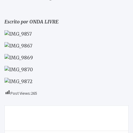
Escrito por ONDA LIVRE
Post Views:
265
Navegação
ONDA LIVRE TV – XXII Feira do Folar de Valpaços
de
atraiu visitantes durante três dias
artigos