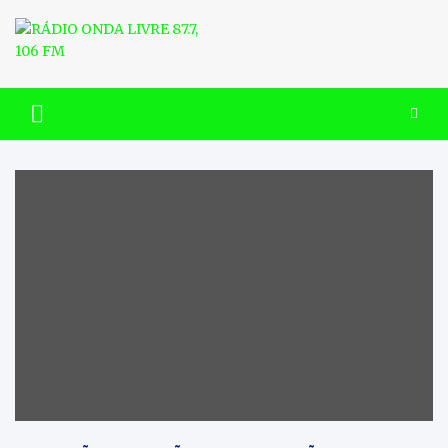
Skip
to
content
RÁDIO ONDA LIVRE 87.7, 106
FM