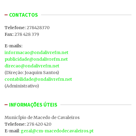
CONTACTOS
Telefone:
278428370
Fax:
278 428 379
E-mails:
informacao@ondalivrefm.net
publicidade@ondalivrefm.net
direcao@ondalivrefm.net
(Direção: Joaquim Santos)
contabilidade@ondalivrefm.net
(Administrativo)
INFORMAÇÕES ÚTEIS
MunicÍpio de Macedo de Cavaleiros
Telefone:
278 420 420
E-mail
: geral@cm-macedodecavaleiros.pt