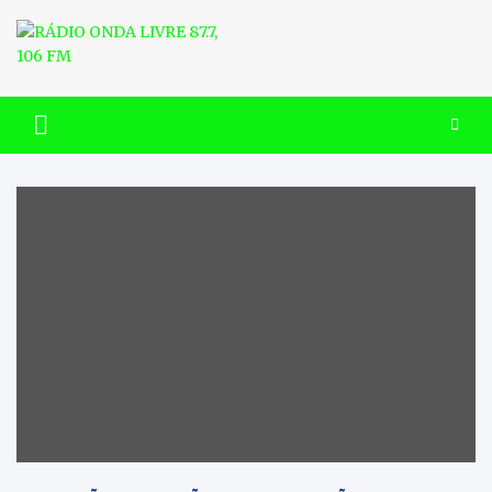
Skip
to
content
RÁDIO ONDA LIVRE 87.7, 106
FM