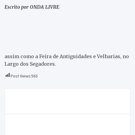
Escrito por ONDA LIVRE
assim como a Feira de Antiguidades e Velharias, no
Largo dos Segadores.
Post Views:
563
Navegação
ONDA LIVRE TV – Inauguração da reabilitação do
de
posto da GNR de Macedo de Cavaleiros
artigos
“Cabazes 100% GEOfood” pretendem ajudar
produtores locais de Macedo de Cavaleiros