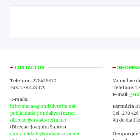
Navegação
ADLIB Strings traz música esta noite à Praça das
de
Eiras em Macedo de Cavaleiros
artigos
CONTACTOS
INFORMA
Telefone:
278428370
MunicÍpio d
Fax:
278 428 379
Telefone:
27
E-mail
: ger
E-mails:
informacao@ondalivrefm.net
Farmácia D
publicidade@ondalivrefm.net
Tel.: 278 426
direcao@ondalivrefm.net
9h do dia 1 à
(Direção: Joaquim Santos)
contabilidade@ondalivrefm.net
Geoparque T