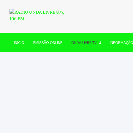
Skip
to
content
RÁDIO ONDA LIVRE 87.7, 
INÍCIO
EMISSÃO ONLINE
ONDA LIVRE TV
INFORMAÇÃ