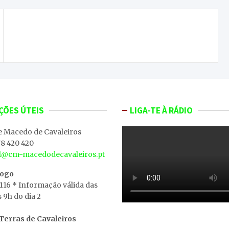
Agricultor suspeito de atear fogo em Lamego
fica em prisão preventiva
ÇÕES ÚTEIS
LIGA-TE À RÁDIO
e Macedo de Cavaleiros
8 420 420
al@cm-macedodecavaleiros.pt
iogo
 116 * Informação válida das
s 9h do dia 2
erras de Cavaleiros