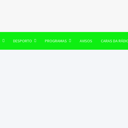
106 FM
O
DESPORTO
PROGRAMAS
AVISOS
CARAS DA RÁDI