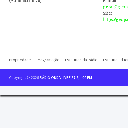
(Administrativo)
E-mail:
geral@geopa
Site:
https://geop
Propriedade
Programação
Estatutos da Rádio
Estatuto Editor
Copyright © 2026
RÁDIO ONDA LIVRE 87.7, 106 FM