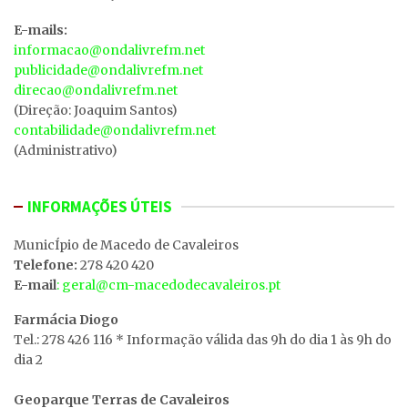
E-mails:
informacao@ondalivrefm.net
publicidade@ondalivrefm.net
direcao@ondalivrefm.net
(Direção: Joaquim Santos)
contabilidade@ondalivrefm.net
(Administrativo)
INFORMAÇÕES ÚTEIS
MunicÍpio de Macedo de Cavaleiros
Telefone:
278 420 420
E-mail
: geral@cm-macedodecavaleiros.pt
Farmácia Diogo
Tel.: 278 426 116 * Informação válida das 9h do dia 1 às 9h do
dia 2
Geoparque Terras de Cavaleiros