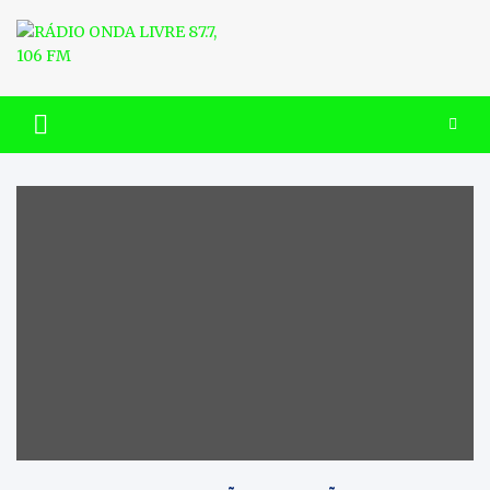
Skip
to
content
RÁDIO ONDA LIVRE 87.7, 106
FM