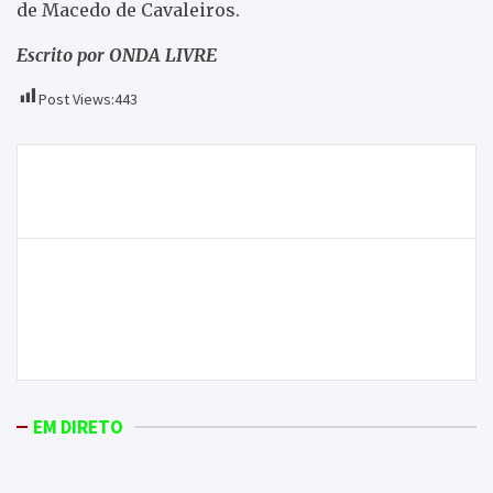
de Macedo de Cavaleiros.
Escrito por ONDA LIVRE
Post Views:
443
Navegação
Depois de dois anos de interregno, CCMC volta a
de
realizar a Maratona BTT Azibo
artigos
Concurso público para estudo prévio e projeto da
reabilitação da Linha do Douro, entre Pocinho e
Barca d’Alva, vai ser lançado durante o primeiro
trimestre de 2023
EM DIRETO