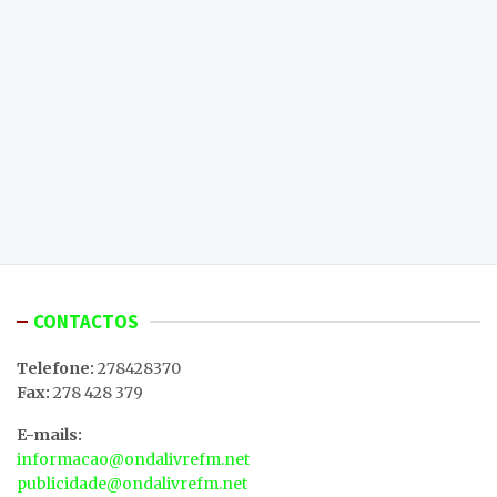
CONTACTOS
Telefone:
278428370
Fax:
278 428 379
E-mails:
informacao@ondalivrefm.net
publicidade@ondalivrefm.net