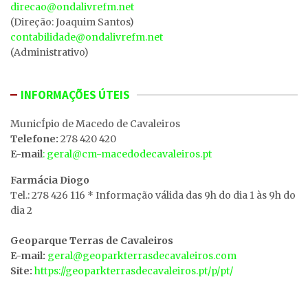
direcao@ondalivrefm.net
(Direção: Joaquim Santos)
contabilidade@ondalivrefm.net
(Administrativo)
INFORMAÇÕES ÚTEIS
MunicÍpio de Macedo de Cavaleiros
Telefone:
278 420 420
E-mail
: geral@cm-macedodecavaleiros.pt
Farmácia Diogo
Tel.: 278 426 116 * Informação válida das 9h do dia 1 às 9h do
dia 2
Geoparque Terras de Cavaleiros
E-mail:
geral@geoparkterrasdecavaleiros.com
Site:
https://geoparkterrasdecavaleiros.pt/p/pt/