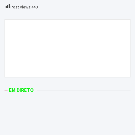
Post Views:
449
Navegação
I Feira da Amêndoa deu vida à aldeia de Amendoeira
de
durante o fim de semana
artigos
Ministro da Saúde garante que nas próximas
semanas será paga a dívida à empresa responsável
pelos tratamentos de hemodiálise na região
EM DIRETO