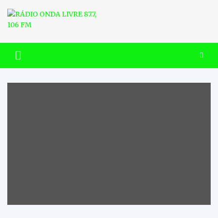
Skip
to
content
RÁDIO ONDA LIVRE 87.7, 106
FM