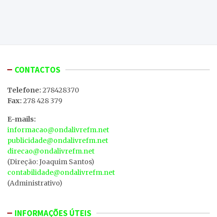
CONTACTOS
Telefone:
278428370
Fax:
278 428 379
E-mails:
informacao@ondalivrefm.net
publicidade@ondalivrefm.net
direcao@ondalivrefm.net
(Direção: Joaquim Santos)
contabilidade@ondalivrefm.net
(Administrativo)
INFORMAÇÕES ÚTEIS