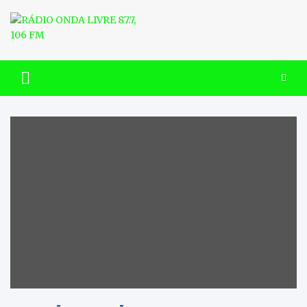
Skip
to
content
RÁDIO ONDA LIVRE 87.7, 106
FM