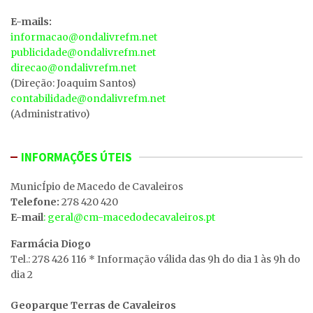
E-mails:
informacao@ondalivrefm.net
publicidade@ondalivrefm.net
direcao@ondalivrefm.net
(Direção: Joaquim Santos)
contabilidade@ondalivrefm.net
(Administrativo)
INFORMAÇÕES ÚTEIS
MunicÍpio de Macedo de Cavaleiros
Telefone:
278 420 420
E-mail
: geral@cm-macedodecavaleiros.pt
Farmácia Diogo
Tel.: 278 426 116 * Informação válida das 9h do dia 1 às 9h do
dia 2
Geoparque Terras de Cavaleiros