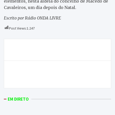
elementos, nesta aldeia do concelho de Macedo de
Cavaleiros, um dia depois do Natal.
Escrito por Rádio ONDA LIVRE
Post Views:
1.247
Navegação
Pintor José Luís Canelha apresenta exposição de
de
pintura “Retrospetiva”, em Macedo de Cavaleiros
artigos
Mudanças nos horários da Rede Expresso
transtornam alunos de Macedo de Cavaleiros que
estudam na EPA de Carvalhais em Mirandela
EM DIRETO