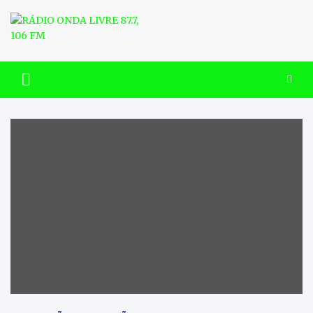
Skip
to
content
RÁDIO ONDA LIVRE 87.7, 106
FM