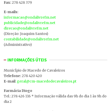
Fax:
278 428 379
E-mails:
informacao@ondalivrefm.net
publicidade@ondalivrefm.net
direcao@ondalivrefm.net
(Direção: Joaquim Santos)
contabilidade@ondalivrefm.net
(Administrativo)
INFORMAÇÕES ÚTEIS
MunicÍpio de Macedo de Cavaleiros
Telefone:
278 420 420
E-mail
: geral@cm-macedodecavaleiros.pt
Farmácia Diogo
Tel.: 278 426 116 * Informação válida das 9h do dia 1 às 9h do
dia 2