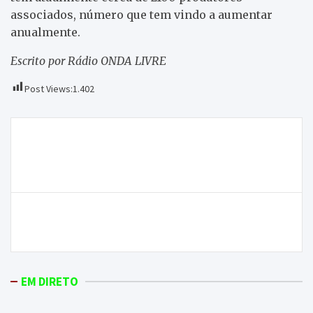
associados, número que tem vindo a aumentar
anualmente.
Escrito por Rádio ONDA LIVRE
Post Views:
1.402
Navegação
Acidente entre dois camiões na A4 provocou uma
de
morte, perto de Lamas de Orelhão, concelho de
artigos
Mirandela
Natalidade desce no distrito de Bragança e também
em Portugal
EM DIRETO