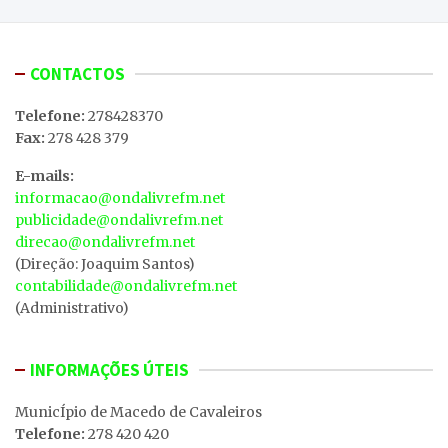
CONTACTOS
Telefone:
278428370
Fax:
278 428 379
E-mails:
informacao@ondalivrefm.net
publicidade@ondalivrefm.net
direcao@ondalivrefm.net
(Direção: Joaquim Santos)
contabilidade@ondalivrefm.net
(Administrativo)
INFORMAÇÕES ÚTEIS
MunicÍpio de Macedo de Cavaleiros
Telefone:
278 420 420