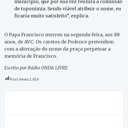
município, que por sua vez reunirá a comissão
de toponímia. Sendo viável atribuir o nome, eu
ficaria muito satisfeito”, explica.
O Papa Francisco morreu na segunda-feira, aos 88
anos, de AVC. Os caretos de Podence pretendem
com a alteração do nome da praça perpetuar a
memória de Francisco.
Escrito por Rádio ONDA LIVRE
Post Views:
1.014
Navegação
Posto da GNR de Vinhais “bastante degradado” e de
de
Rebordelo vão ser renovados
artigos
Governo prolonga limpeza dos terrenos até 31 de