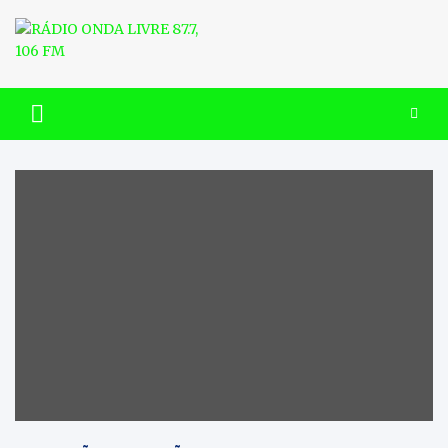
Skip
to
content
RÁDIO ONDA LIVRE 87.7, 106
FM