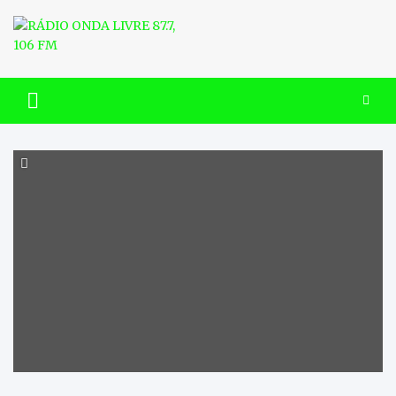
Skip
to
content
RÁDIO ONDA LIVRE 87.7, 106
FM