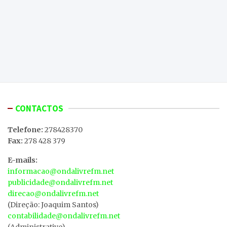
CONTACTOS
Telefone:
278428370
Fax:
278 428 379
E-mails:
informacao@ondalivrefm.net
publicidade@ondalivrefm.net
direcao@ondalivrefm.net
(Direção: Joaquim Santos)
contabilidade@ondalivrefm.net
(Administrativo)