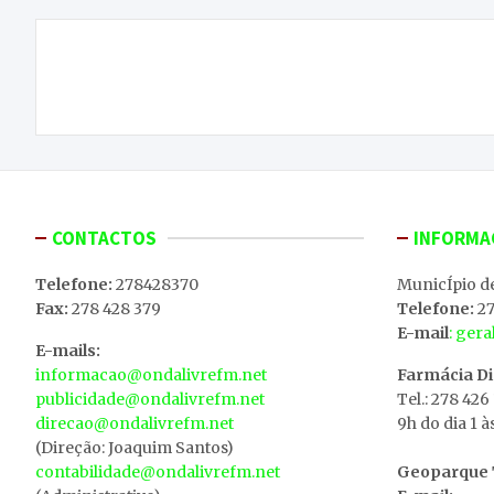
Navegação
Macedo de Cavaleiros vai receber o primeiro
de
festival literário de 18 a 20 de julho
artigos
CONTACTOS
INFORMA
Telefone:
278428370
MunicÍpio d
Fax:
278 428 379
Telefone:
27
E-mail
: ger
E-mails:
informacao@ondalivrefm.net
Farmácia D
publicidade@ondalivrefm.net
Tel.: 278 426
direcao@ondalivrefm.net
9h do dia 1 à
(Direção: Joaquim Santos)
contabilidade@ondalivrefm.net
Geoparque T