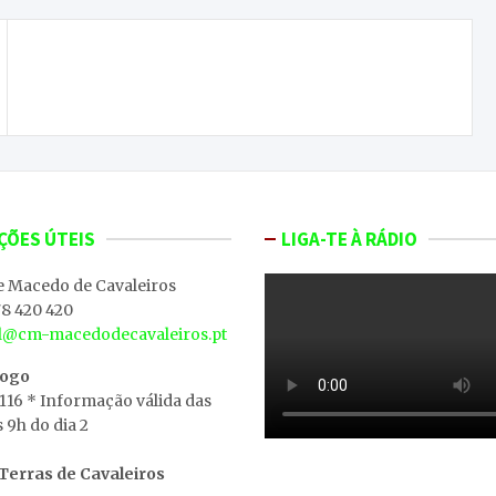
Especialista em psicologia educacional defende
que há falta de apoio dos pais às crianças
ÇÕES ÚTEIS
LIGA-TE À RÁDIO
e Macedo de Cavaleiros
8 420 420
al@cm-macedodecavaleiros.pt
iogo
 116 * Informação válida das
s 9h do dia 2
erras de Cavaleiros