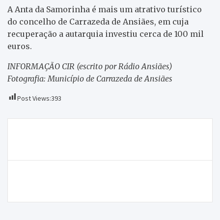
A Anta da Samorinha é mais um atrativo turístico
do concelho de Carrazeda de Ansiães, em cuja
recuperação a autarquia investiu cerca de 100 mil
euros.
INFORMAÇÃO CIR (escrito por Rádio Ansiães)
Fotografia: Município de Carrazeda de Ansiães
Post Views:
393
Navegação
Desde 5 de maio que estão ativos cinco postos de
de
vigia para deteção de incêndios
artigos
Atual presidente da Junta de Freguesia de Mirandela
anuncia recandidatura ao mesmo cargo