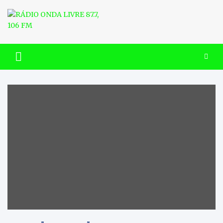
Skip
to
content
RÁDIO ONDA LIVRE 87.7, 106
FM