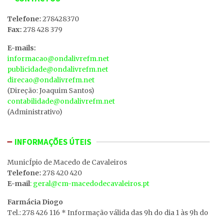
Telefone:
278428370
Fax:
278 428 379
E-mails:
informacao@ondalivrefm.net
publicidade@ondalivrefm.net
direcao@ondalivrefm.net
(Direção: Joaquim Santos)
contabilidade@ondalivrefm.net
(Administrativo)
INFORMAÇÕES ÚTEIS
MunicÍpio de Macedo de Cavaleiros
Telefone:
278 420 420
E-mail
: geral@cm-macedodecavaleiros.pt
Farmácia Diogo
Tel.: 278 426 116 * Informação válida das 9h do dia 1 às 9h do