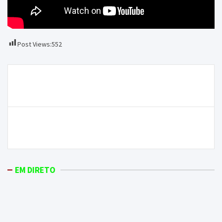
Post Views:
552
Navegação
GNR recolhe cágado-mediterrânico que
de
apresentava sinais de ferimentos
artigos
Inaugurado Núcleo do Ferreiro e do Ferrador no
Museu da Memória Rural em Carrazeda de Ansiães
EM DIRETO