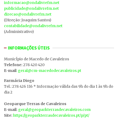
informacao@ondalivrefm.net
publicidade@ondalivrefm.net
direcao@ondalivrefm.net
(Direção: Joaquim Santos)
contabilidade@ondalivrefm.net
(Administrativo)
INFORMAÇÕES ÚTEIS
MunicÍpio de Macedo de Cavaleiros
Telefone:
278 420 420
E-mail
: geral@cm-macedodecavaleiros.pt
Farmácia Diogo
Tel.: 278 426 116 * Informação válida das 9h do dia 1 às 9h do
dia 2
Geoparque Terras de Cavaleiros
E-mail:
geral@geoparkterrasdecavaleiros.com
Site:
https://geoparkterrasdecavaleiros.pt/p/pt/