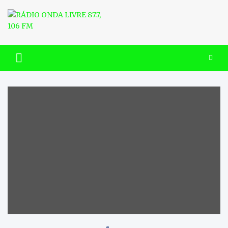
Skip
to
content
RÁDIO ONDA LIVRE 87.7, 106
FM