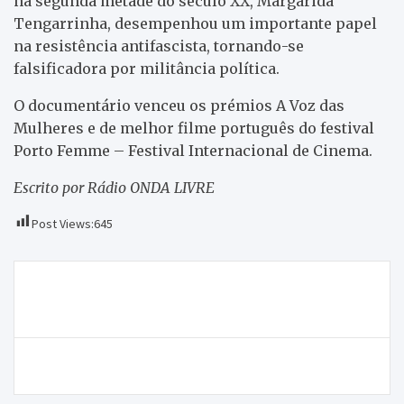
na segunda metade do século XX, Margarida
Tengarrinha, desempenhou um importante papel
na resistência antifascista, tornando-se
falsificadora por militância política.
O documentário venceu os prémios A Voz das
Mulheres e de melhor filme português do festival
Porto Femme – Festival Internacional de Cinema.
Escrito por Rádio ONDA LIVRE
Post Views:
645
Navegação
Relatório sobre qualidade do ar em Mirandela deve
de
ser conhecido esta semana
artigos
Encontros de Leitura com Beatriz Rodrigues