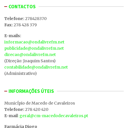
CONTACTOS
Telefone:
278428370
Fax:
278 428 379
E-mails:
informacao@ondalivrefm.net
publicidade@ondalivrefm.net
direcao@ondalivrefm.net
(Direção: Joaquim Santos)
contabilidade@ondalivrefm.net
(Administrativo)
INFORMAÇÕES ÚTEIS
MunicÍpio de Macedo de Cavaleiros
Telefone:
278 420 420
E-mail
: geral@cm-macedodecavaleiros.pt
Farmácia Diogo