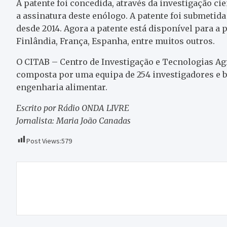
A patente foi concedida, através da investigação ci
a assinatura deste enólogo. A patente foi submetid
desde 2014. Agora a patente está disponível para a p
Finlândia, França, Espanha, entre muitos outros.
O CITAB – Centro de Investigação e Tecnologias Ag
composta por uma equipa de 254 investigadores e bo
engenharia alimentar.
Escrito por Rádio ONDA LIVRE
Jornalista: Maria João Canadas
Post Views:
579
Navegação
Militar da GNR que tentou matar colega foi
de
declarado inimputável e perigoso
artigos