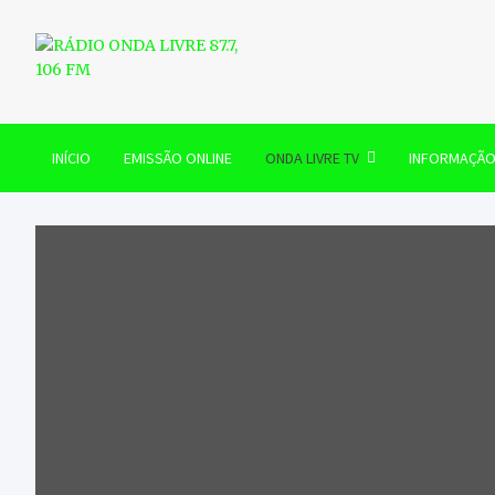
Skip
to
content
RÁDIO ONDA LIVRE 87.7, 
INÍCIO
EMISSÃO ONLINE
ONDA LIVRE TV
INFORMAÇÃ