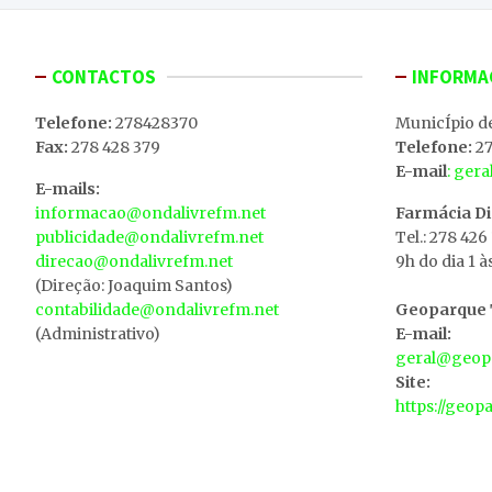
CONTACTOS
INFORMA
Telefone:
278428370
MunicÍpio d
Fax:
278 428 379
Telefone:
27
E-mail
: ger
E-mails:
informacao@ondalivrefm.net
Farmácia D
publicidade@ondalivrefm.net
Tel.: 278 426
direcao@ondalivrefm.net
9h do dia 1 à
(Direção: Joaquim Santos)
contabilidade@ondalivrefm.net
Geoparque T
(Administrativo)
E-mail:
geral@geopa
Site:
https://geop