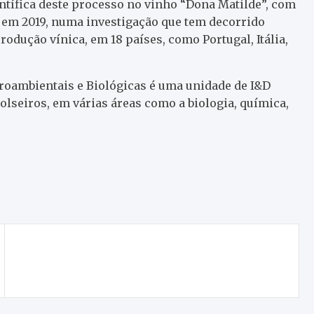
entífica deste processo no vinho “Dona Matilde”, com
a em 2019, numa investigação que tem decorrido
rodução vínica, em 18 países, como Portugal, Itália,
roambientais e Biológicas é uma unidade de I&D
lseiros, em várias áreas como a biologia, química,
Tradição e diversão: Mais novos viajam no
tempo através dos jogos tradicionais