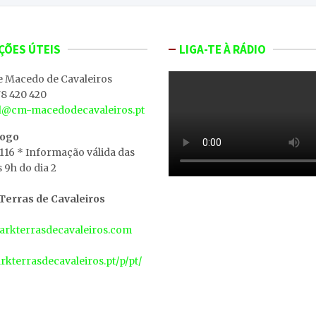
ÇÕES ÚTEIS
LIGA-TE À RÁDIO
e Macedo de Cavaleiros
8 420 420
al@cm-macedodecavaleiros.pt
iogo
 116 * Informação válida das
s 9h do dia 2
erras de Cavaleiros
rkterrasdecavaleiros.com
arkterrasdecavaleiros.pt/p/pt/