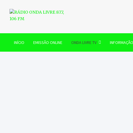
Skip
to
content
RÁDIO ONDA LIVRE 87.7, 
INÍCIO
EMISSÃO ONLINE
ONDA LIVRE TV
INFORMAÇÃ