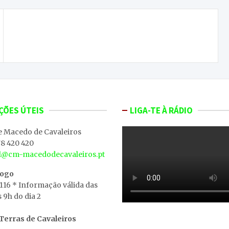
Homem detido por violência doméstica, em
Mogadouro
ÇÕES ÚTEIS
LIGA-TE À RÁDIO
e Macedo de Cavaleiros
8 420 420
al@cm-macedodecavaleiros.pt
iogo
 116 * Informação válida das
s 9h do dia 2
erras de Cavaleiros