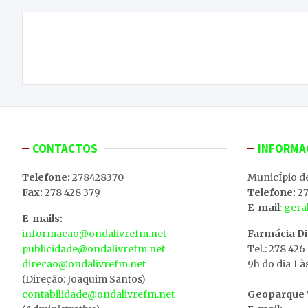
Navegação
GNR de Mirandela deteve um homem por posse
de
ilegal de arma e de armas proibidas
artigos
CONTACTOS
INFORMA
Telefone:
278428370
MunicÍpio d
Fax:
278 428 379
Telefone:
27
E-mail
: ger
E-mails:
informacao@ondalivrefm.net
Farmácia D
publicidade@ondalivrefm.net
Tel.: 278 426
direcao@ondalivrefm.net
9h do dia 1 à
(Direção: Joaquim Santos)
contabilidade@ondalivrefm.net
Geoparque T