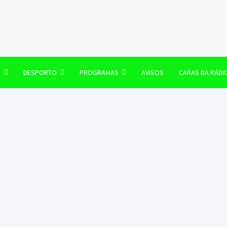
106 FM
O
DESPORTO
PROGRAMAS
AVISOS
CARAS DA RÁDI