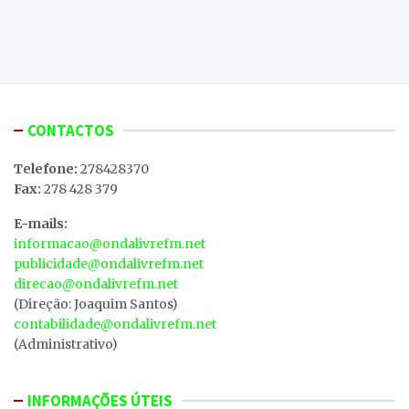
CONTACTOS
Telefone:
278428370
Fax:
278 428 379
E-mails:
informacao@ondalivrefm.net
publicidade@ondalivrefm.net
direcao@ondalivrefm.net
(Direção: Joaquim Santos)
contabilidade@ondalivrefm.net
(Administrativo)
INFORMAÇÕES ÚTEIS