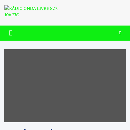
Skip
to
content
RÁDIO ONDA LIVRE 87.7, 106
FM