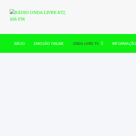
Skip
to
content
RÁDIO ONDA LIVRE 87.7, 
INÍCIO
EMISSÃO ONLINE
ONDA LIVRE TV
INFORMAÇÃ