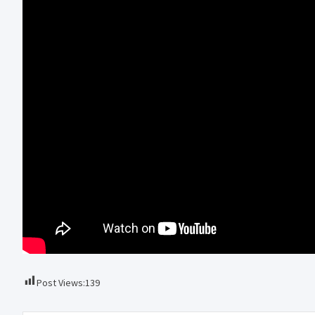
Post Views:
139