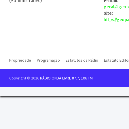
(Administrativo)
E-mail:
geral@geopa
Site:
https://geop
Propriedade
Programação
Estatutos da Rádio
Estatuto Editor
Copyright © 2026
RÁDIO ONDA LIVRE 87.7, 106 FM