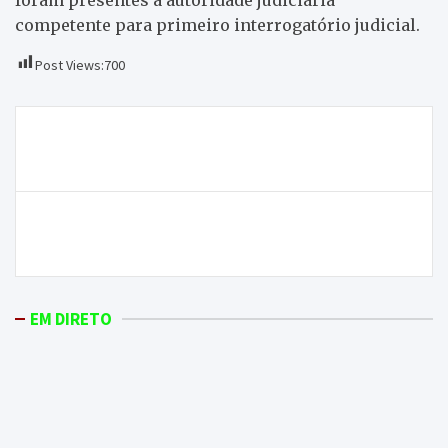
competente para primeiro interrogatório judicial.
Post Views:
700
Navegação
Festa da Cereja & Co regressa a Alfândega da Fé de 5
de
a 7 de junho
artigos
Homem fica gravemente ferido a rachar lenha em
Deilão
EM DIRETO