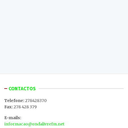
CONTACTOS
Telefone:
278428370
Fax:
278 428 379
E-mails:
informacao@ondalivrefm.net