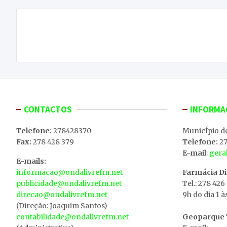
Navegação
4.ª edição da Feira do Cebolo promoveu os
de
produtos locais em Grijó
artigos
CONTACTOS
INFORMA
Telefone:
278428370
MunicÍpio d
Fax:
278 428 379
Telefone:
27
E-mail
: ger
E-mails:
informacao@ondalivrefm.net
Farmácia D
publicidade@ondalivrefm.net
Tel.: 278 426
direcao@ondalivrefm.net
9h do dia 1 à
(Direção: Joaquim Santos)
contabilidade@ondalivrefm.net
Geoparque T