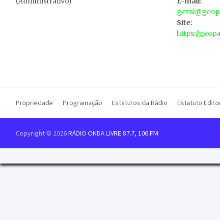
(Administrativo)
E-mail:
geral@geopa
Site:
https://geop
Propriedade
Programação
Estatutos da Rádio
Estatuto Editor
Copyright © 2026
RÁDIO ONDA LIVRE 87.7, 106 FM