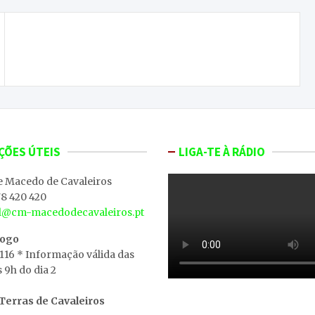
Macedo de Cavaleiros assinala 27 anos de
elevação a cidade
ÇÕES ÚTEIS
LIGA-TE À RÁDIO
e Macedo de Cavaleiros
8 420 420
al@cm-macedodecavaleiros.pt
iogo
 116 * Informação válida das
s 9h do dia 2
erras de Cavaleiros