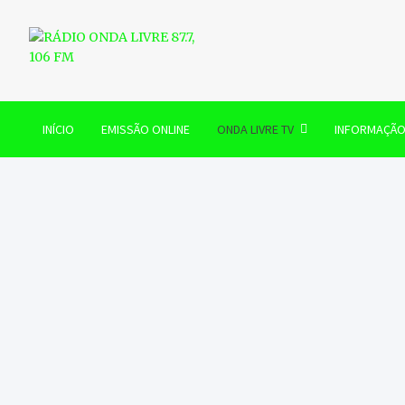
Skip
to
content
RÁDIO ONDA LIVRE 87.7, 
INÍCIO
EMISSÃO ONLINE
ONDA LIVRE TV
INFORMAÇÃ