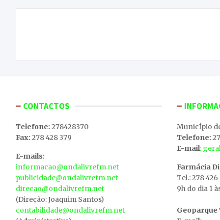
Navegação
PSP de Vila Real deteve homem de 59 anos por
de
violência doméstica
artigos
CONTACTOS
INFORMA
Telefone:
278428370
MunicÍpio d
Fax:
278 428 379
Telefone:
27
E-mail
: ger
E-mails:
informacao@ondalivrefm.net
Farmácia D
publicidade@ondalivrefm.net
Tel.: 278 426
direcao@ondalivrefm.net
9h do dia 1 à
(Direção: Joaquim Santos)
contabilidade@ondalivrefm.net
Geoparque T