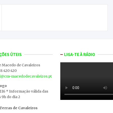
DECO promove roadshow para esclarecimento
dos consumidores
ÇÕES ÚTEIS
LIGA-TE À RÁDIO
e Macedo de Cavaleiros
8 420 420
al@cm-macedodecavaleiros.pt
iogo
 116 * Informação válida das
s 9h do dia 2
erras de Cavaleiros