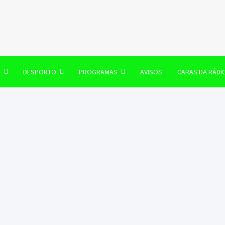
106 FM
O
DESPORTO
PROGRAMAS
AVISOS
CARAS DA RÁDI