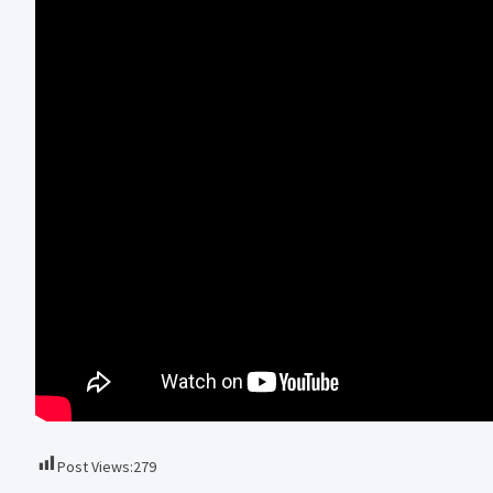
Post Views:
279