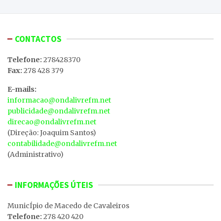
CONTACTOS
Telefone:
278428370
Fax:
278 428 379
E-mails:
informacao@ondalivrefm.net
publicidade@ondalivrefm.net
direcao@ondalivrefm.net
(Direção: Joaquim Santos)
contabilidade@ondalivrefm.net
(Administrativo)
INFORMAÇÕES ÚTEIS
MunicÍpio de Macedo de Cavaleiros
Telefone:
278 420 420