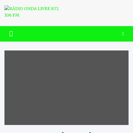
Skip
to
content
RÁDIO ONDA LIVRE 87.7, 106
FM