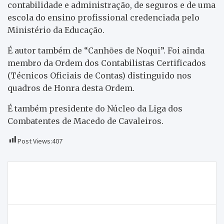
contabilidade e administração, de seguros e de uma
escola do ensino profissional credenciada pelo
Ministério da Educação.
É autor também de “Canhões de Noqui”. Foi ainda
membro da Ordem dos Contabilistas Certificados
(Técnicos Oficiais de Contas) distinguido nos
quadros de Honra desta Ordem.
É também presidente do Núcleo da Liga dos
Combatentes de Macedo de Cavaleiros.
Post Views:
407
Navegação
Macedo de Cavaleiros promove seminário sobre
de
educação e acessibilidade
artigos
Zé Pedro desloca-se ao Bombarral para competir no