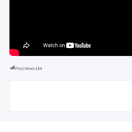
Post Views:
184
Navegação
Filipe Serralva vai ser homenageado pelo Rotary
de
Club de Paredes
artigos