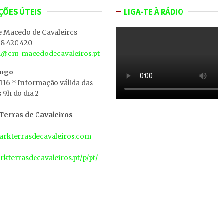
ÇÕES ÚTEIS
LIGA-TE À RÁDIO
e Macedo de Cavaleiros
8 420 420
al@cm-macedodecavaleiros.pt
iogo
 116 * Informação válida das
s 9h do dia 2
erras de Cavaleiros
rkterrasdecavaleiros.com
arkterrasdecavaleiros.pt/p/pt/