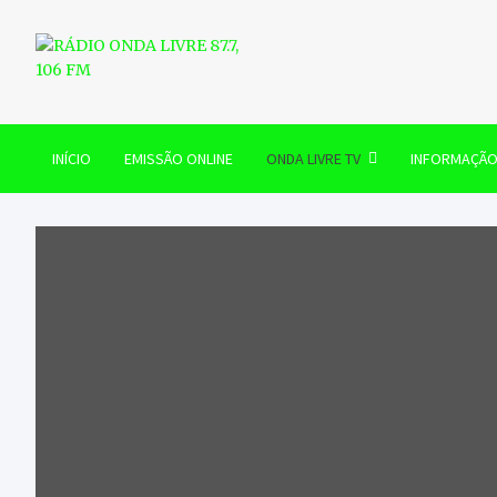
Skip
to
content
RÁDIO ONDA LIVRE 87.7, 
INÍCIO
EMISSÃO ONLINE
ONDA LIVRE TV
INFORMAÇÃ