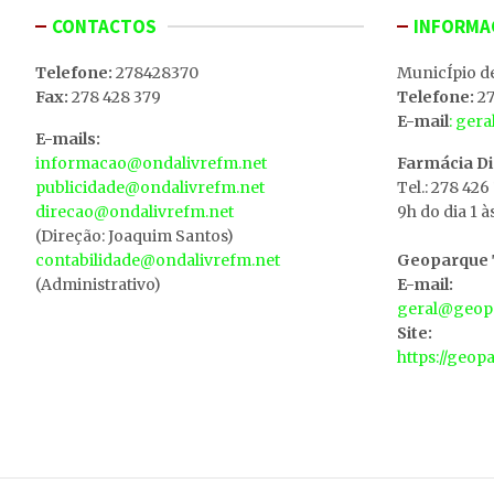
CONTACTOS
INFORMA
Telefone:
278428370
MunicÍpio d
Fax:
278 428 379
Telefone:
27
E-mail
: ger
E-mails:
informacao@ondalivrefm.net
Farmácia D
publicidade@ondalivrefm.net
Tel.: 278 426
direcao@ondalivrefm.net
9h do dia 1 à
(Direção: Joaquim Santos)
contabilidade@ondalivrefm.net
Geoparque T
(Administrativo)
E-mail:
geral@geopa
Site:
https://geop