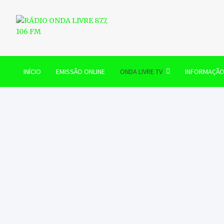
Skip
to
content
RÁDIO ONDA LIVRE 87.7, 
INÍCIO
EMISSÃO ONLINE
ONDA LIVRE TV
INFORMAÇÃ