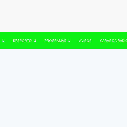
106 FM
O
DESPORTO
PROGRAMAS
AVISOS
CARAS DA RÁDI