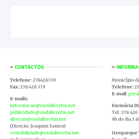
Navegação
Azeite “FioAroma” ganha medalha de prata no
de
London International Olive Oil Competition 2026
artigos
CONTACTOS
INFORMA
Telefone:
278428370
MunicÍpio d
Fax:
278 428 379
Telefone:
27
E-mail
: ger
E-mails:
informacao@ondalivrefm.net
Farmácia D
publicidade@ondalivrefm.net
Tel.: 278 426
direcao@ondalivrefm.net
9h do dia 1 à
(Direção: Joaquim Santos)
contabilidade@ondalivrefm.net
Geoparque T