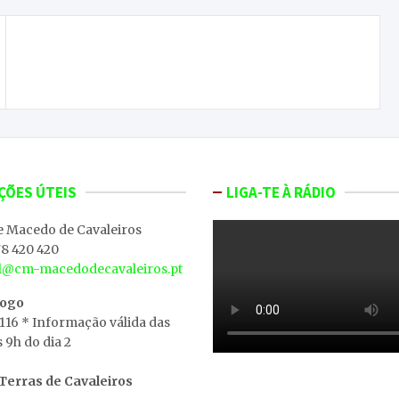
Morreu Arnaldo Rodrigues aos 90 anos
ÇÕES ÚTEIS
LIGA-TE À RÁDIO
e Macedo de Cavaleiros
8 420 420
al@cm-macedodecavaleiros.pt
iogo
 116 * Informação válida das
s 9h do dia 2
erras de Cavaleiros