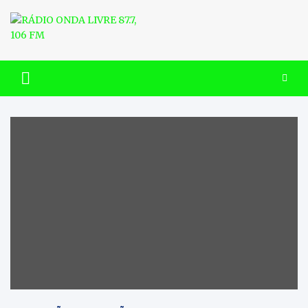
Skip
to
content
RÁDIO ONDA LIVRE 87.7, 106
FM