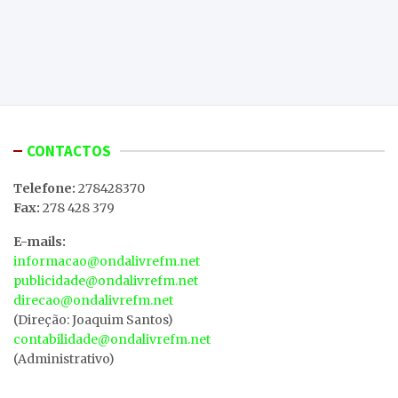
CONTACTOS
Telefone:
278428370
Fax:
278 428 379
E-mails:
informacao@ondalivrefm.net
publicidade@ondalivrefm.net
direcao@ondalivrefm.net
(Direção: Joaquim Santos)
contabilidade@ondalivrefm.net
(Administrativo)