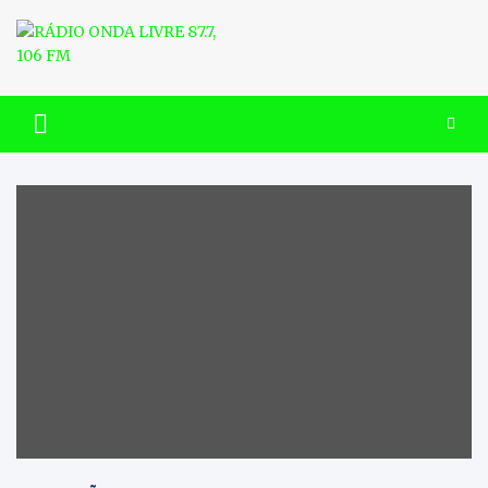
Skip
to
content
RÁDIO ONDA LIVRE 87.7, 106
FM