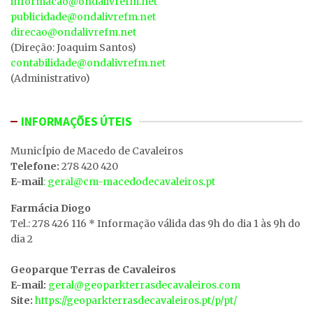
informacao@ondalivrefm.net
publicidade@ondalivrefm.net
direcao@ondalivrefm.net
(Direção: Joaquim Santos)
contabilidade@ondalivrefm.net
(Administrativo)
INFORMAÇÕES ÚTEIS
MunicÍpio de Macedo de Cavaleiros
Telefone:
278 420 420
E-mail
: geral@cm-macedodecavaleiros.pt
Farmácia Diogo
Tel.: 278 426 116 * Informação válida das 9h do dia 1 às 9h do
dia 2
Geoparque Terras de Cavaleiros
E-mail:
geral@geoparkterrasdecavaleiros.com
Site:
https://geoparkterrasdecavaleiros.pt/p/pt/