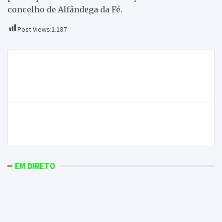
concelho de Alfândega da Fé.
Post Views:
1.187
Navegação
Lucinda Moreiras e Pedro Miguel Rodrigues do
de
Clube Atlético de Macedo de Cavaleiros vencem Trail
artigos
do Rabaçal em Rebordelo
Centro de Interpretação Ambiental vai contar com
novas tecnologias
EM DIRETO