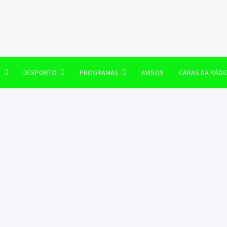
106 FM
O
DESPORTO
PROGRAMAS
AVISOS
CARAS DA RÁDI