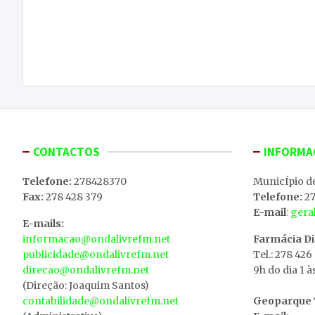
Navegação
Praça das Eiras recebe concerto da Orquestra
de
Portuguesa de Guitarras e Bandolins no sábado
artigos
CONTACTOS
INFORMA
Telefone:
278428370
MunicÍpio d
Fax:
278 428 379
Telefone:
27
E-mail
: ger
E-mails:
informacao@ondalivrefm.net
Farmácia D
publicidade@ondalivrefm.net
Tel.: 278 426
direcao@ondalivrefm.net
9h do dia 1 à
(Direção: Joaquim Santos)
contabilidade@ondalivrefm.net
Geoparque T