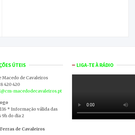
Distritos de Bragança e Vila Real sob aviso
amarelo devido às altas temperaturas no fim de
semana
ÇÕES ÚTEIS
LIGA-TE À RÁDIO
e Macedo de Cavaleiros
8 420 420
al@cm-macedodecavaleiros.pt
iogo
 116 * Informação válida das
s 9h do dia 2
erras de Cavaleiros