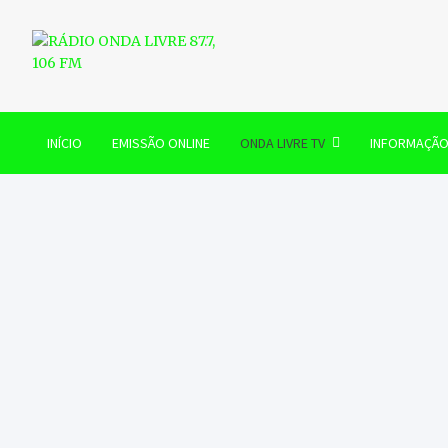
Skip
to
content
RÁDIO ONDA LIVRE 87.7, 
INÍCIO
EMISSÃO ONLINE
ONDA LIVRE TV
INFORMAÇÃ