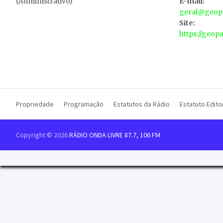
(Administrativo)
E-mail:
geral@geopa
Site:
https://geop
Propriedade
Programação
Estatutos da Rádio
Estatuto Editor
Copyright © 2026
RÁDIO ONDA LIVRE 87.7, 106 FM