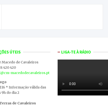
Homem de 66 anos fica em prisão preventiva
por violência doméstica em Bragança
ÇÕES ÚTEIS
LIGA-TE À RÁDIO
e Macedo de Cavaleiros
8 420 420
al@cm-macedodecavaleiros.pt
iogo
 116 * Informação válida das
s 9h do dia 2
erras de Cavaleiros