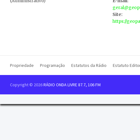
(Administrativo)
E-mail:
geral@geopa
Site:
https://geop
Propriedade
Programação
Estatutos da Rádio
Estatuto Editor
Copyright © 2026
RÁDIO ONDA LIVRE 87.7, 106 FM