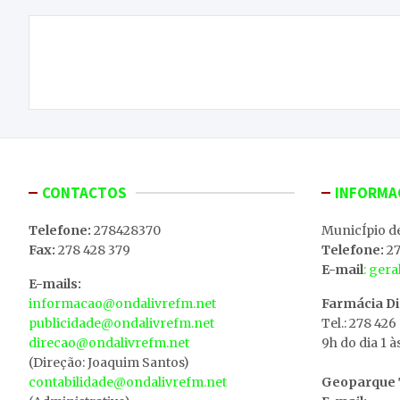
Navegação
Hugo Soares comenta atualidade política em
de
Macedo de Cavaleiros
artigos
CONTACTOS
INFORMA
Telefone:
278428370
MunicÍpio d
Fax:
278 428 379
Telefone:
27
E-mail
: ger
E-mails:
informacao@ondalivrefm.net
Farmácia D
publicidade@ondalivrefm.net
Tel.: 278 426
direcao@ondalivrefm.net
9h do dia 1 à
(Direção: Joaquim Santos)
contabilidade@ondalivrefm.net
Geoparque T