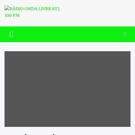
Skip
to
content
RÁDIO ONDA LIVRE 87.7, 106
FM