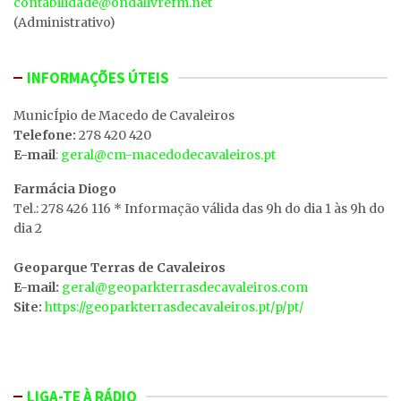
contabilidade@ondalivrefm.net
(Administrativo)
INFORMAÇÕES ÚTEIS
MunicÍpio de Macedo de Cavaleiros
Telefone:
278 420 420
E-mail
: geral@cm-macedodecavaleiros.pt
Farmácia Diogo
Tel.: 278 426 116 * Informação válida das 9h do dia 1 às 9h do
dia 2
Geoparque Terras de Cavaleiros
E-mail:
geral@geoparkterrasdecavaleiros.com
Site:
https://geoparkterrasdecavaleiros.pt/p/pt/
LIGA-TE À RÁDIO