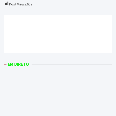
Post Views:
657
Navegação
A Magia das Entrelinhas Ep.11 com Filipa Morgado
de
artigos
Noite de São Pedro termina com dois jovens feridos
em Macedo de Cavaleiros
EM DIRETO