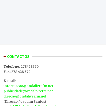
CONTACTOS
Telefone:
278428370
Fax:
278 428 379
E-mails:
informacao@ondalivrefm.net
publicidade@ondalivrefm.net
direcao@ondalivrefm.net
(Direção: Joaquim Santos)