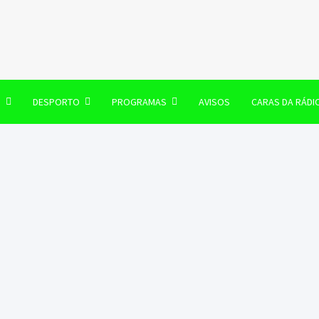
106 FM
O
DESPORTO
PROGRAMAS
AVISOS
CARAS DA RÁDI