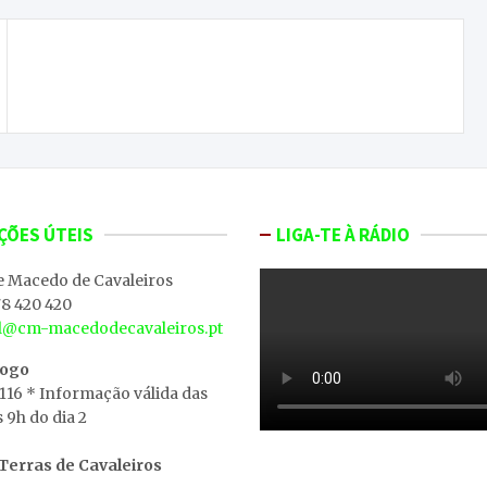
Paulo Matos venceu as eleições da Distrital de
Bragança do Chega
ÇÕES ÚTEIS
LIGA-TE À RÁDIO
e Macedo de Cavaleiros
8 420 420
al@cm-macedodecavaleiros.pt
iogo
 116 * Informação válida das
s 9h do dia 2
erras de Cavaleiros