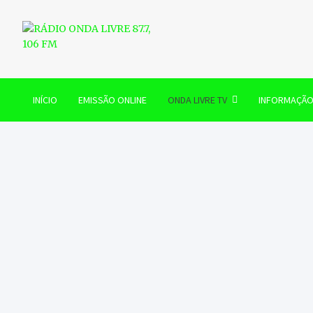
Skip
to
content
RÁDIO ONDA LIVRE 87.7, 
INÍCIO
EMISSÃO ONLINE
ONDA LIVRE TV
INFORMAÇÃ