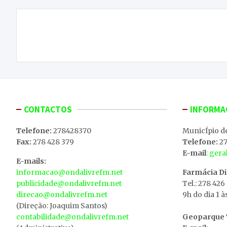
Navegação
Noite de São Pedro termina com dois jovens
de
feridos em Macedo de Cavaleiros
artigos
CONTACTOS
INFORMA
Telefone:
278428370
MunicÍpio d
Fax:
278 428 379
Telefone:
27
E-mail
: ger
E-mails:
informacao@ondalivrefm.net
Farmácia D
publicidade@ondalivrefm.net
Tel.: 278 426
direcao@ondalivrefm.net
9h do dia 1 à
(Direção: Joaquim Santos)
contabilidade@ondalivrefm.net
Geoparque T