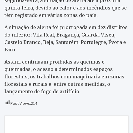
segunda-feira, a situação de alerta até à próxima
quinta-feira, devido ao calor e aos incêndios que se
têm registado em várias zonas do país.
A situação de alerta foi prorrogada em dez distritos
do interior: Vila Real, Bragança, Guarda, Viseu,
Castelo Branco, Beja, Santarém, Portalegre, Évora e
Faro.
Assim, continuam proibidas as queimas e
queimadas, o acesso a determinados espaços
florestais, os trabalhos com maquinaria em zonas
florestais e rurais e, entre outras medidas, o
lançamento de fogo de artifício.
Post Views:
214
Navegação
Diretor do Agrupamento de Macedo de Cavaleiros
de
apela à calma perante atrasos nos exames