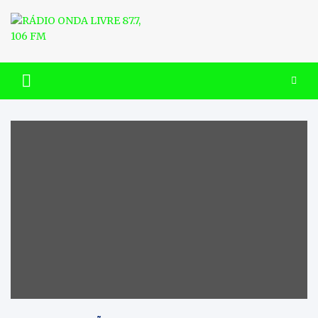
Skip
to
content
RÁDIO ONDA LIVRE 87.7, 106
FM