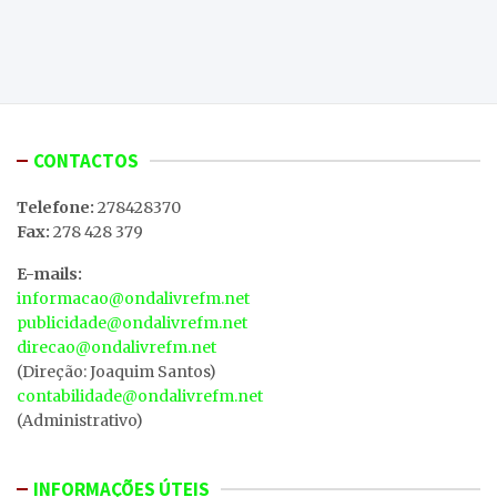
CONTACTOS
Telefone:
278428370
Fax:
278 428 379
E-mails:
informacao@ondalivrefm.net
publicidade@ondalivrefm.net
direcao@ondalivrefm.net
(Direção: Joaquim Santos)
contabilidade@ondalivrefm.net
(Administrativo)
INFORMAÇÕES ÚTEIS