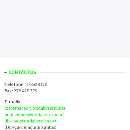
CONTACTOS
Telefone:
278428370
Fax:
278 428 379
E-mails:
informacao@ondalivrefm.net
publicidade@ondalivrefm.net
direcao@ondalivrefm.net
(Direção: Joaquim Santos)