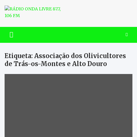
Skip
to
content
RÁDIO ONDA LIVRE 87.7, 106
FM
Etiqueta:
Associação dos Olivicultores
de Trás-os-Montes e Alto Douro