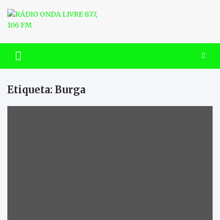
Skip
to
content
RÁDIO ONDA LIVRE 87.7, 106
FM
Etiqueta:
Burga