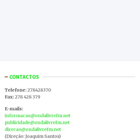
CONTACTOS
Telefone:
278428370
Fax:
278 428 379
E-mails:
informacao@ondalivrefm.net
publicidade@ondalivrefm.net
direcao@ondalivrefm.net
(Direção: Joaquim Santos)