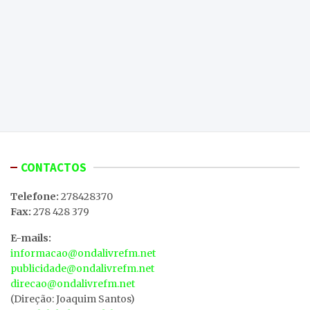
CONTACTOS
Telefone:
278428370
Fax:
278 428 379
E-mails:
informacao@ondalivrefm.net
publicidade@ondalivrefm.net
direcao@ondalivrefm.net
(Direção: Joaquim Santos)