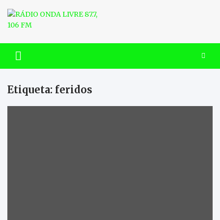
Skip
to
content
RÁDIO ONDA LIVRE 87.7, 106
FM
Etiqueta:
feridos