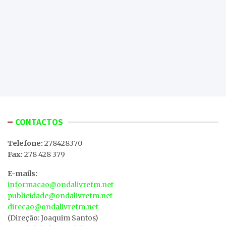
CONTACTOS
Telefone:
278428370
Fax:
278 428 379
E-mails:
informacao@ondalivrefm.net
publicidade@ondalivrefm.net
direcao@ondalivrefm.net
(Direção: Joaquim Santos)