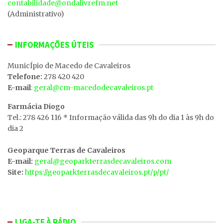
contabilidade@ondalivrefm.net
(Administrativo)
INFORMAÇÕES ÚTEIS
MunicÍpio de Macedo de Cavaleiros
Telefone:
278 420 420
E-mail
: geral@cm-macedodecavaleiros.pt
Farmácia Diogo
Tel.: 278 426 116 * Informação válida das 9h do dia 1 às 9h do
dia 2
Geoparque Terras de Cavaleiros
E-mail:
geral@geoparkterrasdecavaleiros.com
Site:
https://geoparkterrasdecavaleiros.pt/p/pt/
LIGA-TE À RÁDIO