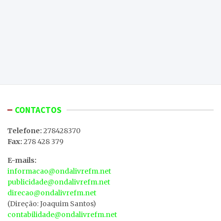
CONTACTOS
Telefone:
278428370
Fax:
278 428 379
E-mails:
informacao@ondalivrefm.net
publicidade@ondalivrefm.net
direcao@ondalivrefm.net
(Direção: Joaquim Santos)
contabilidade@ondalivrefm.net