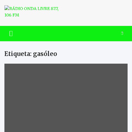
Skip
to
content
RÁDIO ONDA LIVRE 87.7, 106
FM
Etiqueta:
gasóleo