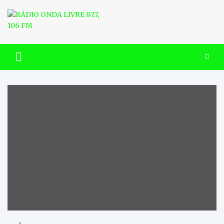
Skip
to
content
RÁDIO ONDA LIVRE 87.7, 106
FM