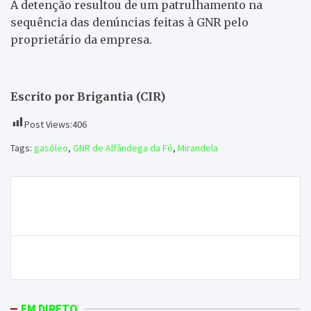
A detenção resultou de um patrulhamento na
sequência das denúncias feitas à GNR pelo
proprietário da empresa.
Escrito por Brigantia (CIR)
Post Views:
406
Tags:
gasóleo
,
GNR de Alfândega da Fé
,
Mirandela
Navegação
Distrito de Bragança é o mais afetado pelos
de
incêndios
artigos
Seis escolas fecham portas no distrito de Bragança
EM DIRETO