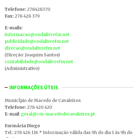
Telefone:
278428370
Fax:
278 428 379
E-mails:
informacao@ondalivrefm.net
publicidade@ondalivrefm.net
direcao@ondalivrefm.net
(Direção: Joaquim Santos)
contabilidade@ondalivrefm.net
(Administrativo)
INFORMAÇÕES ÚTEIS
MunicÍpio de Macedo de Cavaleiros
Telefone:
278 420 420
E-mail
: geral@cm-macedodecavaleiros.pt
Farmácia Diogo
Tel.: 278 426 116 * Informação válida das 9h do dia 1 às 9h do