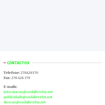
CONTACTOS
Telefone:
278428370
Fax:
278 428 379
E-mails:
informacao@ondalivrefm.net
publicidade@ondalivrefm.net
direcao@ondalivrefm.net