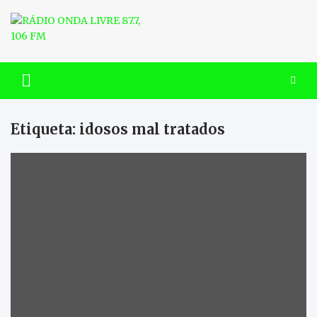
Skip
to
content
RÁDIO ONDA LIVRE 87.7, 106
FM
Etiqueta:
idosos mal tratados