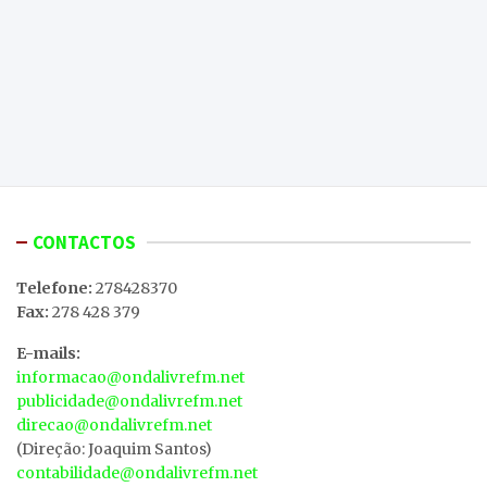
CONTACTOS
Telefone:
278428370
Fax:
278 428 379
E-mails:
informacao@ondalivrefm.net
publicidade@ondalivrefm.net
direcao@ondalivrefm.net
(Direção: Joaquim Santos)
contabilidade@ondalivrefm.net