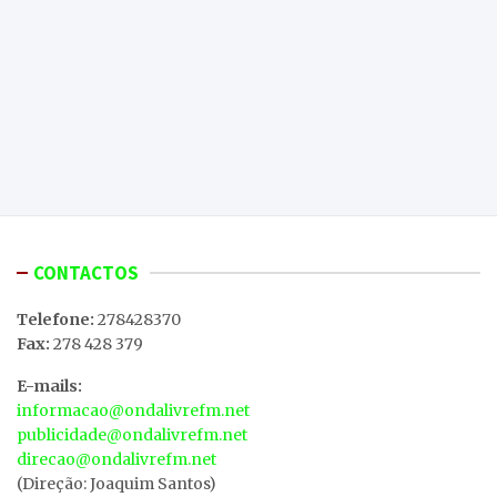
CONTACTOS
Telefone:
278428370
Fax:
278 428 379
E-mails:
informacao@ondalivrefm.net
publicidade@ondalivrefm.net
direcao@ondalivrefm.net
(Direção: Joaquim Santos)