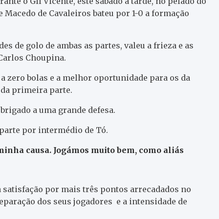
nte o Gil Vicente, este sábado à tarde, no pelado do
e Macedo de Cavaleiros bateu por 1-0 a formação
s de golo de ambas as partes, valeu a frieza e as
 Carlos Choupina.
a zero bolas e a melhor oportunidade para os da
 da primeira parte.
obrigado a uma grande defesa.
 parte por intermédio de Tó.
minha causa. Jogámos muito bem, como aliás
a satisfação por mais três pontos arrecadados no
reparação dos seus jogadores e a intensidade de