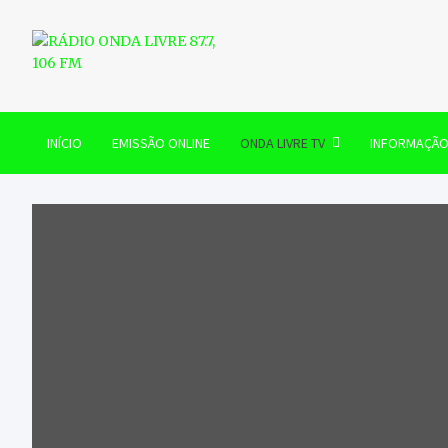
Skip
to
content
RÁDIO ONDA LIVRE 87.7, 
INÍCIO
EMISSÃO ONLINE
ONDA LIVRE TV
INFORMAÇÃ