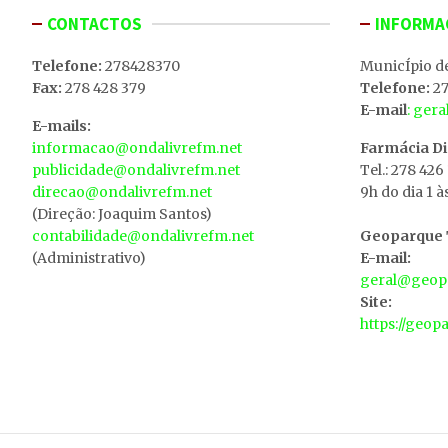
CONTACTOS
INFORMA
Telefone:
278428370
MunicÍpio d
Fax:
278 428 379
Telefone:
27
E-mail
: ger
E-mails:
informacao@ondalivrefm.net
Farmácia D
publicidade@ondalivrefm.net
Tel.: 278 426
direcao@ondalivrefm.net
9h do dia 1 à
(Direção: Joaquim Santos)
contabilidade@ondalivrefm.net
Geoparque T
(Administrativo)
E-mail:
geral@geopa
Site:
https://geop