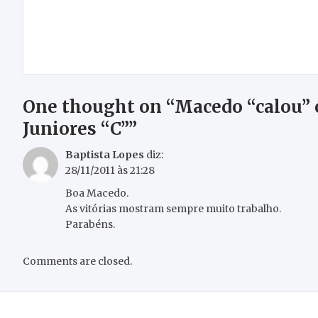
Navegação
Gente da Nossa Terra – Ilda de Castro «A Vida é
de
Feita de Tudo»
artigos
One thought on “
Macedo “calou” o
Juniores “C”
”
Baptista Lopes
diz:
28/11/2011 às 21:28
Boa Macedo.
As vitórias mostram sempre muito trabalho.
Parabéns.
Comments are closed.