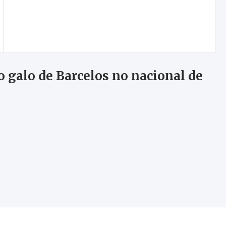
Lamas colocou “tudo” em campo, mas perdeu
com Moncorvo
 galo de Barcelos no nacional de