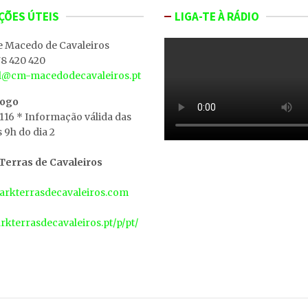
ÇÕES ÚTEIS
LIGA-TE À RÁDIO
e Macedo de Cavaleiros
8 420 420
al@cm-macedodecavaleiros.pt
iogo
 116 * Informação válida das
s 9h do dia 2
erras de Cavaleiros
rkterrasdecavaleiros.com
arkterrasdecavaleiros.pt/p/pt/