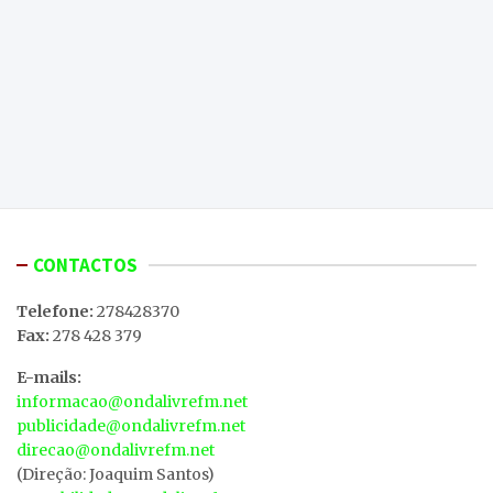
CONTACTOS
Telefone:
278428370
Fax:
278 428 379
E-mails:
informacao@ondalivrefm.net
publicidade@ondalivrefm.net
direcao@ondalivrefm.net
(Direção: Joaquim Santos)