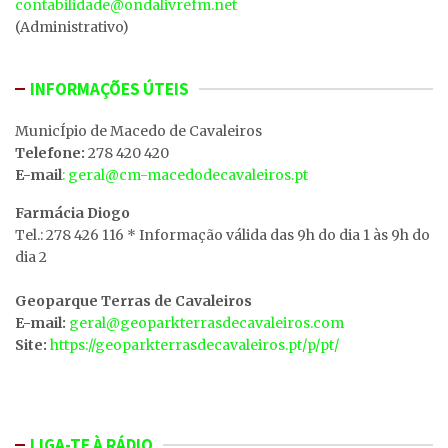
contabilidade@ondalivrefm.net
(Administrativo)
INFORMAÇÕES ÚTEIS
MunicÍpio de Macedo de Cavaleiros
Telefone:
278 420 420
E-mail
: geral@cm-macedodecavaleiros.pt
Farmácia Diogo
Tel.: 278 426 116 * Informação válida das 9h do dia 1 às 9h do
dia 2
Geoparque Terras de Cavaleiros
E-mail:
geral@geoparkterrasdecavaleiros.com
Site:
https://geoparkterrasdecavaleiros.pt/p/pt/
LIGA-TE À RÁDIO