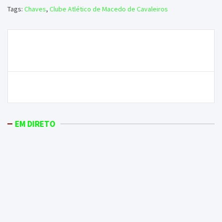
Tags:
Chaves
,
Clube Atlético de Macedo de Cavaleiros
Navegação
GDM “Queremos sentir o apoio e o carinho do nosso
de
público”
artigos
Bragança pode perder os GIPS
EM DIRETO