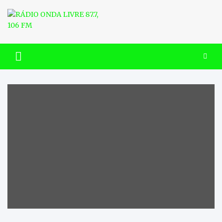
Skip
to
content
RÁDIO ONDA LIVRE 87.7, 106
FM