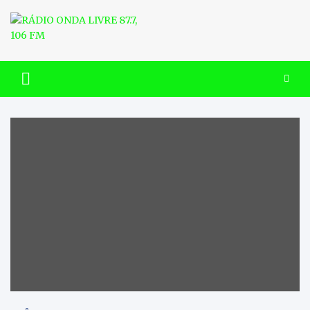
Skip
to
content
RÁDIO ONDA LIVRE 87.7, 106
FM