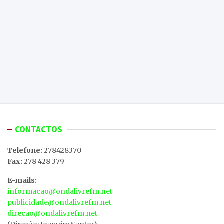
CONTACTOS
Telefone:
278428370
Fax:
278 428 379
E-mails:
informacao@ondalivrefm.net
publicidade@ondalivrefm.net
direcao@ondalivrefm.net