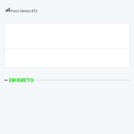
Post Views:
473
Navegação
Manifestação para reivindicar melhores condições
de
da ES de Mirandela
artigos
Rui Costa entrevista Iran Costa em directo
EM DIRETO