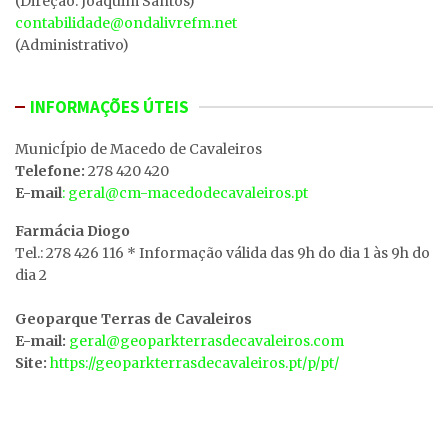
(Direção: Joaquim Santos)
contabilidade@ondalivrefm.net
(Administrativo)
INFORMAÇÕES ÚTEIS
MunicÍpio de Macedo de Cavaleiros
Telefone:
278 420 420
E-mail
: geral@cm-macedodecavaleiros.pt
Farmácia Diogo
Tel.: 278 426 116 * Informação válida das 9h do dia 1 às 9h do
dia 2
Geoparque Terras de Cavaleiros
E-mail:
geral@geoparkterrasdecavaleiros.com
Site:
https://geoparkterrasdecavaleiros.pt/p/pt/